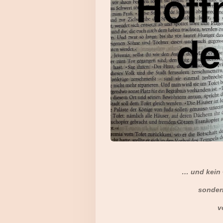
… und kein 
sondern
v