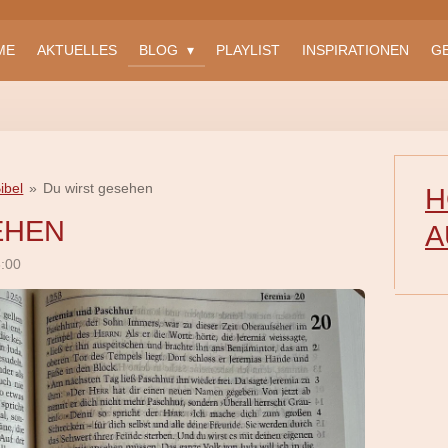
ME
AKTUELLES
BLOG
PLAYLIST
INSPIRATIONEN
G
ibel
»
Du wirst gesehen
H
EHEN
A
6:00